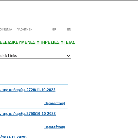
ΟΙΝΩΝΙΑ
ΠΛΟΗΓΗΣΗ
GR
EN
ΕΞΕΙΔΙΚΕΥΜΕΝΕΣ ΥΠΗΡΕΣΙΕΣ ΥΓΕΙΑΣ
ης υπ’ αριθμ. 2728/11-10-2023
[Περισσότερα]
ης υπ’ αριθμ. 2758/16-10-2023
[Περισσότερα]
τη (Α.Π. 2929)