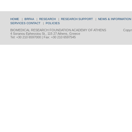
HOME
|
BRFAA
|
RESEARCH
|
RESEARCH SUPPORT
|
NEWS & INFORMATION
SERVICES
CONTACT
|
POLICIES
BIOMEDICAL RESEARCH FOUNDATION ACADEMY OF ATHENS
Copyri
4 Soranou Ephessiou St., 115 27 Athens, Greece
Tel: +30 210 6597000 | Fax: +30 210 6597545