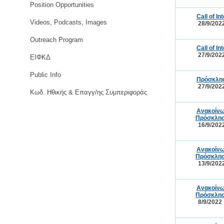
Position Opportunities
Call of I
Videos, Podcasts, Images
28/9/202
Outreach Program
Call of I
27/9/202
ΕΙΦΚΔ
Public Info
Πρόσκλησ
27/9/202
Κωδ. Ηθικής & Επαγγ/ης Συμπεριφοράς
Ανακοίνω
Πρόσκλησ
16/9/202
Ανακοίνω
Πρόσκλησ
13/9/202
Ανακοίνω
Πρόσκλησ
8/9/2022