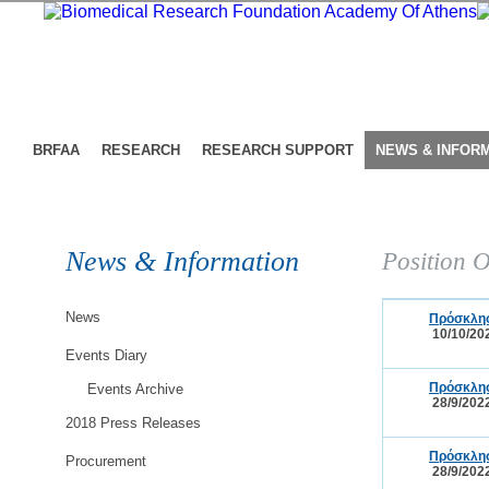
BRFAA
RESEARCH
RESEARCH SUPPORT
NEWS & INFOR
News & Information
Position O
News
Πρόσκλησ
10/10/20
Events Diary
Πρόσκλησ
Events Archive
28/9/202
2018 Press Releases
Πρόσκλησ
Procurement
28/9/202