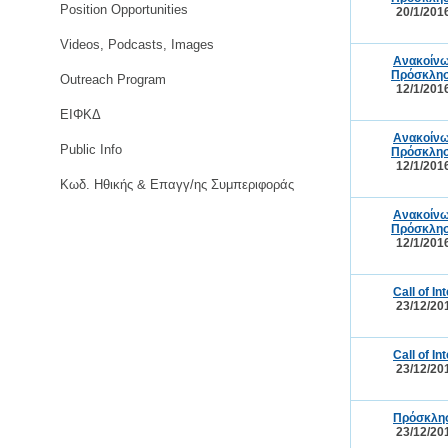
Position Opportunities
20/1/201
Videos, Podcasts, Images
Ανακοίνω
Πρόσκλησ
Outreach Program
12/1/201
ΕΙΦΚΔ
Ανακοίνω
Public Info
Πρόσκλησ
12/1/201
Κωδ. Ηθικής & Επαγγ/ης Συμπεριφοράς
Ανακοίνω
Πρόσκλησ
12/1/201
Call of I
23/12/20
Call of I
23/12/20
Πρόσκλησ
23/12/20