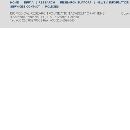
HOME
|
BRFAA
|
RESEARCH
|
RESEARCH SUPPORT
|
NEWS & INFORMATION
SERVICES
CONTACT
|
POLICIES
BIOMEDICAL RESEARCH FOUNDATION ACADEMY OF ATHENS
Copyri
4 Soranou Ephessiou St., 115 27 Athens, Greece
Tel: +30 210 6597000 | Fax: +30 210 6597545