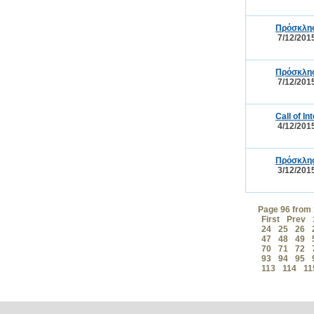
Πρόσκλησ
7/12/201
Πρόσκλησ
7/12/201
Call of I
4/12/201
Πρόσκλησ
3/12/201
Page 96 from
First
Prev
24
25
26
47
48
49
70
71
72
93
94
95
113
114
11