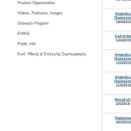
Position Opportunities
Videos, Podcasts, Images
Ανακοίνω
Πρόσκλησ
18/4/201
Outreach Program
ΕΙΦΚΔ
Call of I
14/4/201
Public Info
Κωδ. Ηθικής & Επαγγ/ης Συμπεριφοράς
Ανακοίνω
Πρόσκλησ
12/4/201
Ανακοίνω
Πρόσκλησ
11/4/201
Recall of
2/4/2018
Πρόσκλησ
30/3/201