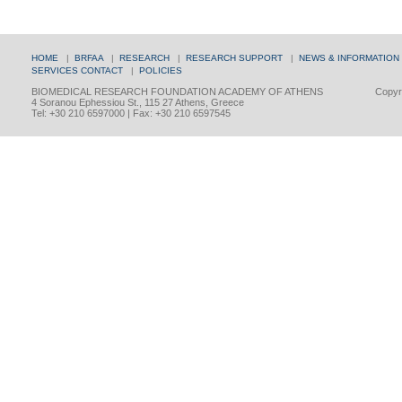
HOME
|
BRFAA
|
RESEARCH
|
RESEARCH SUPPORT
|
NEWS & INFORMATION
SERVICES
CONTACT
|
POLICIES
BIOMEDICAL RESEARCH FOUNDATION ACADEMY OF ATHENS
Copyri
4 Soranou Ephessiou St., 115 27 Athens, Greece
Tel: +30 210 6597000 | Fax: +30 210 6597545