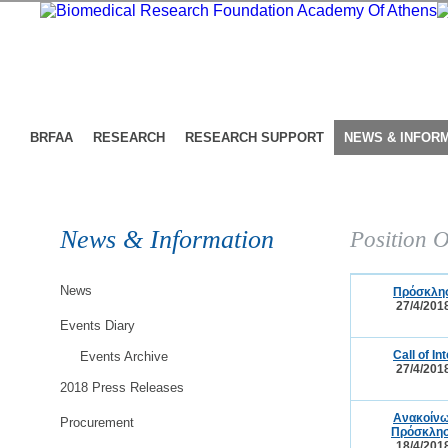
BRFAA
RESEARCH
RESEARCH SUPPORT
NEWS & INFOR
News & Information
Position O
News
Πρόσκλησ
27/4/201
Events Diary
Call of I
Events Archive
27/4/201
2018 Press Releases
Ανακοίνω
Procurement
Πρόσκλησ
18/4/201