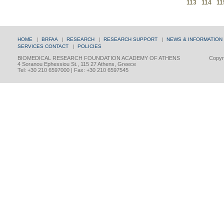
113
114
11
HOME
|
BRFAA
|
RESEARCH
|
RESEARCH SUPPORT
|
NEWS & INFORMATION
SERVICES
CONTACT
|
POLICIES
BIOMEDICAL RESEARCH FOUNDATION ACADEMY OF ATHENS
Copyri
4 Soranou Ephessiou St., 115 27 Athens, Greece
Tel: +30 210 6597000 | Fax: +30 210 6597545