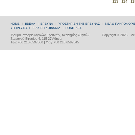
113
114
11
HOME
|
ΙΙΒΕΑΑ
|
ΕΡΕΥΝΑ
|
ΥΠΟΣΤΗΡΙΞΗ ΤΗΣ ΕΡΕΥΝΑΣ
|
ΝΕΑ & ΠΛΗΡΟΦΟΡΙ
ΥΠΗΡΕΣΙΕΣ ΥΓΕΙΑΣ
ΕΠΙΚΟΙΝΩΝΙΑ
|
ΠΟΛΙΤΙΚΕΣ
Ίδρυμα Ιατροβιολογικών Ερευνών, Ακαδημίας Αθηνών
Copyright © 2026 - Μ
Σωρανού Εφεσίου 4, 115 27 Αθήνα
Τηλ: +30 210 6597000 | Φαξ: +30 210 6597545