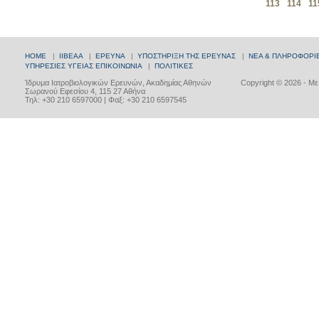
113
114
11
HOME
|
ΙΙΒΕΑΑ
|
ΕΡΕΥΝΑ
|
ΥΠΟΣΤΗΡΙΞΗ ΤΗΣ ΕΡΕΥΝΑΣ
|
ΝΕΑ & ΠΛΗΡΟΦΟΡΙ
ΥΠΗΡΕΣΙΕΣ ΥΓΕΙΑΣ
ΕΠΙΚΟΙΝΩΝΙΑ
|
ΠΟΛΙΤΙΚΕΣ
Ίδρυμα Ιατροβιολογικών Ερευνών, Ακαδημίας Αθηνών
Copyright © 2026 - Μ
Σωρανού Εφεσίου 4, 115 27 Αθήνα
Τηλ: +30 210 6597000 | Φαξ: +30 210 6597545