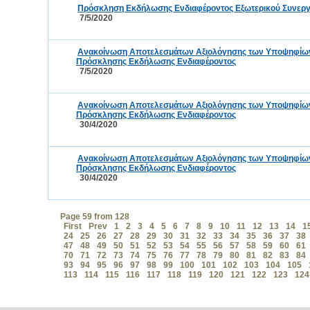
Πρόσκληση Εκδήλωσης Ενδιαφέροντος Εξωτερικού Συνεργά
7/5/2020
Ανακοίνωση Αποτελεσμάτων Αξιολόγησης των Υποψηφίων τ
Πρόσκλησης Εκδήλωσης Ενδιαφέροντος
7/5/2020
Ανακοίνωση Αποτελεσμάτων Αξιολόγησης των Υποψηφίων τ
Πρόσκλησης Εκδήλωσης Ενδιαφέροντος
30/4/2020
Ανακοίνωση Αποτελεσμάτων Αξιολόγησης των Υποψηφίων τ
Πρόσκλησης Εκδήλωσης Ενδιαφέροντος
30/4/2020
Page 59 from 128
First
Prev
1
2
3
4
5
6
7
8
9
10
11
12
13
14
1
24
25
26
27
28
29
30
31
32
33
34
35
36
37
38
47
48
49
50
51
52
53
54
55
56
57
58
59
60
61
70
71
72
73
74
75
76
77
78
79
80
81
82
83
84
93
94
95
96
97
98
99
100
101
102
103
104
105
113
114
115
116
117
118
119
120
121
122
123
124