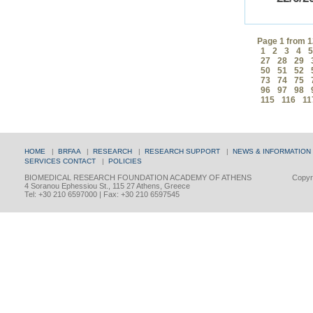
Page 1 from 
1
2
3
4
5
27
28
29
50
51
52
73
74
75
96
97
98
115
116
11
HOME
|
BRFAA
|
RESEARCH
|
RESEARCH SUPPORT
|
NEWS & INFORMATION
SERVICES
CONTACT
|
POLICIES
BIOMEDICAL RESEARCH FOUNDATION ACADEMY OF ATHENS
Copyri
4 Soranou Ephessiou St., 115 27 Athens, Greece
Tel: +30 210 6597000 | Fax: +30 210 6597545