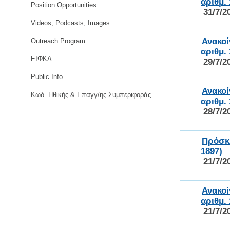
αριθμ.
Position Opportunities
31/7/2
Videos, Podcasts, Images
Ανακο
Outreach Program
αριθμ.
ΕΙΦΚΔ
29/7/2
Public Info
Ανακο
Κωδ. Ηθικής & Επαγγ/ης Συμπεριφοράς
αριθμ.
28/7/2
Πρόσκ
1897)
21/7/2
Ανακο
αριθμ.
21/7/2