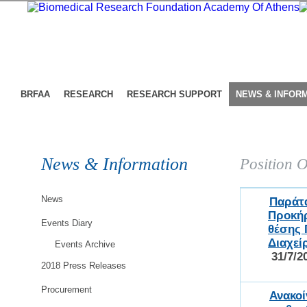
BRFAA
RESEARCH
RESEARCH SUPPORT
NEWS & INFOR
News & Information
Position O
News
Παράτ
Προκήρ
Events Diary
θέσης 
Διαχεί
Events Archive
31/7/2
2018 Press Releases
Procurement
Ανακο