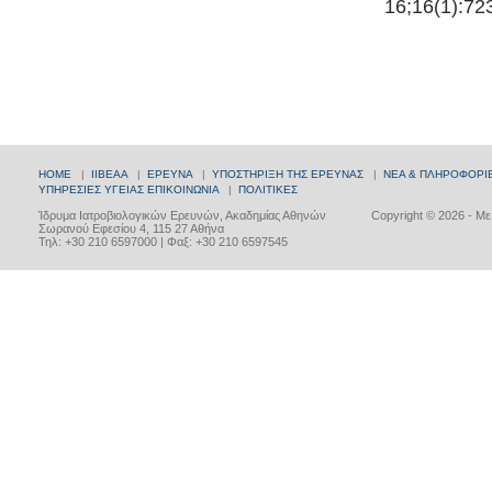
16;16(1):72
HOME
|
ΙΙΒΕΑΑ
|
ΕΡΕΥΝΑ
|
ΥΠΟΣΤΗΡΙΞΗ ΤΗΣ ΕΡΕΥΝΑΣ
|
ΝΕΑ & ΠΛΗΡΟΦΟΡΙ
ΥΠΗΡΕΣΙΕΣ ΥΓΕΙΑΣ
ΕΠΙΚΟΙΝΩΝΙΑ
|
ΠΟΛΙΤΙΚΕΣ
Ίδρυμα Ιατροβιολογικών Ερευνών, Ακαδημίας Αθηνών
Copyright © 2026 - Μ
Σωρανού Εφεσίου 4, 115 27 Αθήνα
Τηλ: +30 210 6597000 | Φαξ: +30 210 6597545