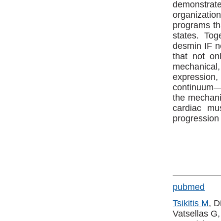
demonstrate
organizatio
programs tha
states. Tog
desmin IF n
that not on
mechanical
expression,
continuum—
the mechanic
cardiac mus
progression
pubmed
Tsikitis M
, D
Vatsellas G,