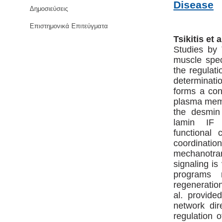
Disease
Δημοσιεύσεις
Επιστημονικά Επιτεύγματα
Tsikitis et 
Studies by 
muscle spec
the regulat
determinati
forms a con
plasma memb
the desmin
lamin IF c
functional 
coordina
mechanotra
signaling is
programs r
regeneration
al. provide
network dir
regulation o