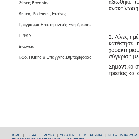
αξιώθηκε τ
Θέσεις Εργασίας
ανακοίνωση
Βίντεο, Podcasts, Εικόνες
Πρόγραμμα Επιστημονικής Ενημέρωσης
ΕΙΦΚΔ
2. Λίγες ημ
κατέκτησε 
Διαύγεια
χαρακτηρισ
σύγκριση με
Κωδ. Ηθικής & Επαγγ/ης Συμπεριφοράς
Σημαντικό στ
τριετίας κα
HOME
|
ΙΙΒΕΑΑ
|
ΕΡΕΥΝΑ
|
ΥΠΟΣΤΗΡΙΞΗ ΤΗΣ ΕΡΕΥΝΑΣ
|
ΝΕΑ & ΠΛΗΡΟΦΟΡΙ