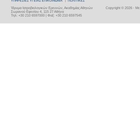
ΥΠΗΡΕΣΙΕΣ ΥΓΕΙΑΣ
ΕΠΙΚΟΙΝΩΝΙΑ
|
ΠΟΛΙΤΙΚΕΣ
Ίδρυμα Ιατροβιολογικών Ερευνών, Ακαδημίας Αθηνών
Copyright © 2026 - Μ
Σωρανού Εφεσίου 4, 115 27 Αθήνα
Τηλ: +30 210 6597000 | Φαξ: +30 210 6597545