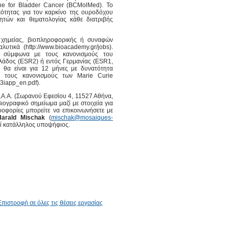
ine for Bladder Cancer (BCMolMed). Το
κότητας για τον καρκίνο της ουροδόχου
ητών και θεματολογίας κάθε διατριβής
 χημείας, βιοπληροφορικής ή συναφών
υτικά (http://www.bioacademy.gr/jobs).
αι σύμφωνα με τους κανονισμούς του
λλάδος (ESR2) ή εντός Γερμανίας (ESR1,
 θα είναι για 12 μήνες με δυνατότητα
 τους κανονισμούς των Marie Curie
3iapp_en.pdf).
Ε.Α.Α. (Σωρανού Εφεσίου 4, 11527 Αθήνα,
ογραφικό σημείωμα μαζί με στοιχεία για
ροφορίες μπορείτε να επικοινωνήσετε με
Harald Mischak
(
mischak@mosaiques-
εί κατάλληλος υποψήφιος.
Επιστροφή σε όλες τις θέσεις εργασίας