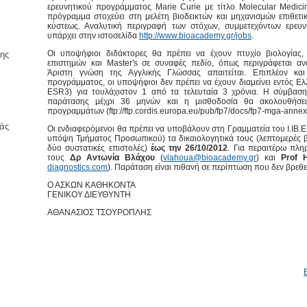
ερευνητικού προγράμματος Marie Curie με τίτλο Molecular Medic
πρόγραμμα στοχεύει στη μελέτη βιοδεικτών και μηχανισμών επιθετι
κύστεως. Αναλυτική περιγραφή των στόχων, συμμετεχόντων ερευν
υπάρχει στην ιστοσελίδα
http://www.bioacademy.gr/jobs
.
Οι υποψήφιοι διδάκτορες θα πρέπει να έχουν πτυχίο βιολογίας,
ης
επιστημών και Master's σε συναφές πεδίο, όπως περιγράφεται αναλ
Άριστη γνώση της Αγγλικής Γλώσσας απαιτείται. Επιπλέον κ
προγράμματος, οι υποψήφιοι δεν πρέπει να έχουν διαμείνει εντός Ε
ESR3) για τουλάχιστον 1 από τα τελευταία 3 χρόνια. Η σύμβαση
παράτασης μέχρι 36 μηνών και η μισθοδοσία θα ακολουθήσει
προγραμμάτων (ftp://ftp.cordis.europa.eu/pub/fp7/docs/fp7-mga-annex
άς
Οι ενδιαφερόμενοι θα πρέπει να υποβάλουν στη Γραμματεία του Ι.ΙΒ.
υπόψη Τμήματος Προσωπικού) τα δικαιολογητικά τους (λεπτομερές βι
δύο συστατικές επιστολές)
έως την 26/10/2012
. Για περαιτέρω πλη
τους
Δρ Αντωνία Βλάχου
(
vlahoua@bioacademy.gr
) και
Prof 
diagnostics.com
). Παράταση είναι πιθανή σε περίπτωση που δεν βρεθ
Ο ΑΣΚΩΝ ΚΑΘΗΚΟΝΤΑ
ΓΕΝΙΚΟΥ ΔΙΕΥΘΥΝΤΗ
ΑΘΑΝΑΣΙΟΣ ΤΣΟΥΡΟΠΛΗΣ