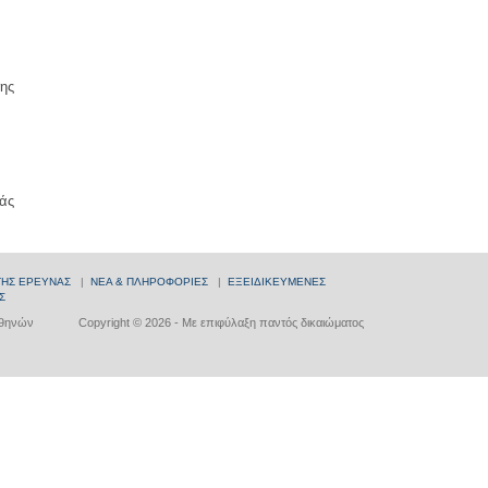
ης
άς
ΤΗΣ ΕΡΕΥΝΑΣ
|
ΝΕΑ & ΠΛΗΡΟΦΟΡΙΕΣ
|
ΕΞΕΙΔΙΚΕΥΜΕΝΕΣ
Σ
Αθηνών
Copyright © 2026 - Με επιφύλαξη παντός δικαιώματος