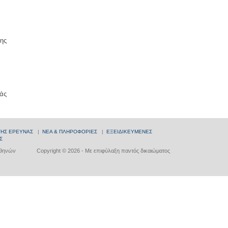
ης
άς
ΤΗΣ ΕΡΕΥΝΑΣ
|
ΝΕΑ & ΠΛΗΡΟΦΟΡΙΕΣ
|
ΕΞΕΙΔΙΚΕΥΜΕΝΕΣ
Σ
Αθηνών
Copyright © 2026 - Με επιφύλαξη παντός δικαιώματος