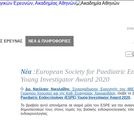
ΕΠΙΚ
ΗΣ ΕΡΕΥΝΑΣ
ΝΕΑ & ΠΛΗΡΟΦΟΡΙΕΣ
Νέα :
European Society for Paediatric 
Young Investigator Award 2020
Ο
Δρ. Νικόλαος Νικολαΐδης
, Συνεργαζόμενος Ερευνητής του ΙΙΒ
Γεώργιου Χρουσού και της Καθ. Ευαγγελίας Χαρμανδάρη
, έλαβε το
Paediatric Endocrinology (ESPE) Young Investigator Award 2020
.
Το βραβείο αυτό απονέμεται σε νεαρά μέλη του ESPE για την αναγν
δημοσιεύσεών τους στους τομείς της βασικής ενδοκρινολογικής επιστ
ενδοκρινολογίας.