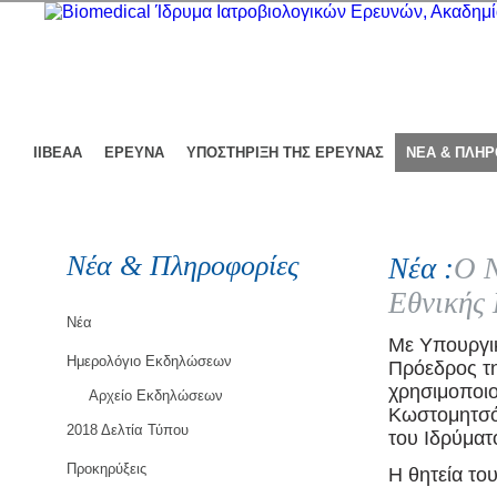
ΙΙΒΕΑΑ
ΕΡΕΥΝΑ
ΥΠΟΣΤΗΡΙΞΗ ΤΗΣ ΕΡΕΥΝΑΣ
ΝΕΑ & ΠΛΗ
Νέα & Πληροφορίες
Νέα :
O Ν
Εθνικής 
Νέα
Με Υπουργι
Ημερολόγιο Εκδηλώσεων
Πρόεδρος τη
χρησιμοποιο
Αρχείο Εκδηλώσεων
Κωστομητσόπ
2018 Δελτία Τύπου
του Ιδρύματ
Προκηρύξεις
Η θητεία το