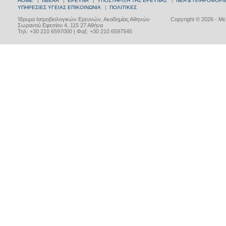
HOME
|
ΙΙΒΕΑΑ
|
ΕΡΕΥΝΑ
|
ΥΠΟΣΤΗΡΙΞΗ ΤΗΣ ΕΡΕΥΝΑΣ
|
ΝΕΑ & ΠΛΗΡΟΦΟΡΙ
ΥΠΗΡΕΣΙΕΣ ΥΓΕΙΑΣ
ΕΠΙΚΟΙΝΩΝΙΑ
|
ΠΟΛΙΤΙΚΕΣ
Ίδρυμα Ιατροβιολογικών Ερευνών, Ακαδημίας Αθηνών
Copyright © 2026 - Μ
Σωρανού Εφεσίου 4, 115 27 Αθήνα
Τηλ: +30 210 6597000 | Φαξ: +30 210 6597545