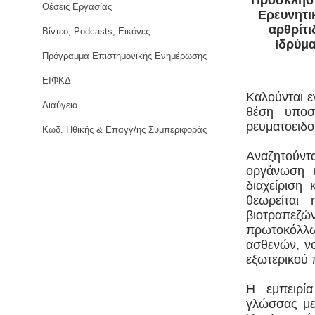
Πρόσκληση
Θέσεις Εργασίας
Ερευνητι
αρθρίτ
Βίντεο, Podcasts, Εικόνες
Iδρύμ
Πρόγραμμα Επιστημονικής Ενημέρωσης
ΕΙΦΚΔ
Καλούνται ε
Διαύγεια
θέση υποστ
ρευματοειδο
Κωδ. Ηθικής & Επαγγ/ης Συμπεριφοράς
Αναζητούντ
οργάνωση κ
διαχείριση
θεωρείται
βιοτραπεζ
πρωτοκόλλ
ασθενών, νο
εξωτερικού
Η εμπειρία
γλώσσας με