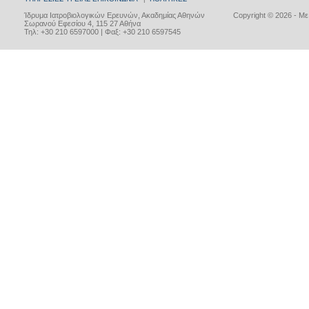
Ίδρυμα Ιατροβιολογικών Ερευνών, Ακαδημίας Αθηνών
Copyright © 2026 - Μ
Σωρανού Εφεσίου 4, 115 27 Αθήνα
Τηλ: +30 210 6597000 | Φαξ: +30 210 6597545