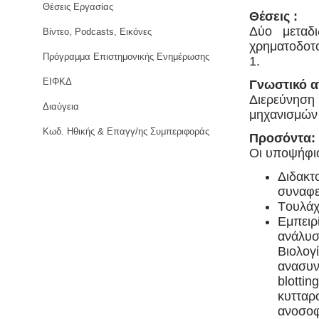
Θέσεις Εργασίας
Θέσεις :
Δύο μεταδι
Βίντεο, Podcasts, Εικόνες
χρηματοδοτ
Πρόγραμμα Επιστημονικής Ενημέρωσης
1.
ΕΙΦΚΔ
Γνωστικό α
Διερεύνηση
Διαύγεια
μηχανισμών
Κωδ. Ηθικής & Επαγγ/ης Συμπεριφοράς
Προσόντα:
Οι υποψήφιο
Διδακτ
συναφε
Tουλάχ
Εμπειρ
ανάλυ
Βιολο
ανασυ
blotti
κυττα
ανοσοφ