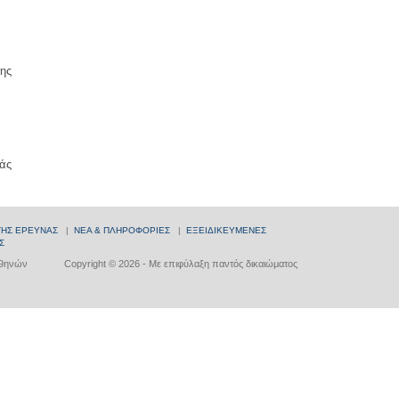
ης
άς
ΤΗΣ ΕΡΕΥΝΑΣ
|
ΝΕΑ & ΠΛΗΡΟΦΟΡΙΕΣ
|
ΕΞΕΙΔΙΚΕΥΜΕΝΕΣ
Σ
Αθηνών
Copyright © 2026 - Με επιφύλαξη παντός δικαιώματος