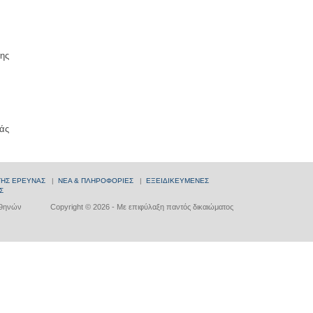
ης
άς
ΤΗΣ ΕΡΕΥΝΑΣ
|
ΝΕΑ & ΠΛΗΡΟΦΟΡΙΕΣ
|
ΕΞΕΙΔΙΚΕΥΜΕΝΕΣ
Σ
Αθηνών
Copyright © 2026 - Με επιφύλαξη παντός δικαιώματος