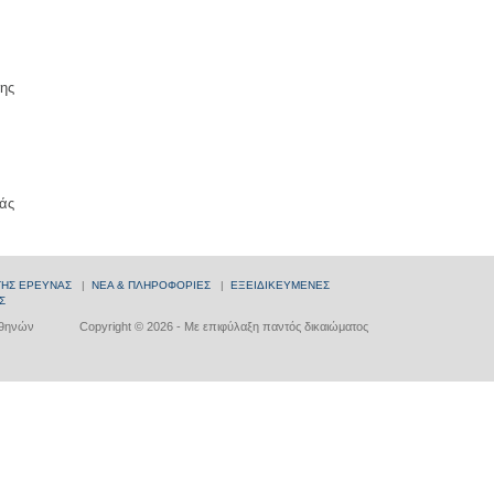
ης
άς
ΤΗΣ ΕΡΕΥΝΑΣ
|
ΝΕΑ & ΠΛΗΡΟΦΟΡΙΕΣ
|
ΕΞΕΙΔΙΚΕΥΜΕΝΕΣ
Σ
Αθηνών
Copyright © 2026 - Με επιφύλαξη παντός δικαιώματος