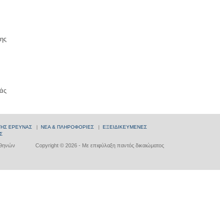
ης
άς
ΤΗΣ ΕΡΕΥΝΑΣ
|
ΝΕΑ & ΠΛΗΡΟΦΟΡΙΕΣ
|
ΕΞΕΙΔΙΚΕΥΜΕΝΕΣ
Σ
Αθηνών
Copyright © 2026 - Με επιφύλαξη παντός δικαιώματος