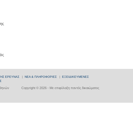
ης
άς
ΤΗΣ ΕΡΕΥΝΑΣ
|
ΝΕΑ & ΠΛΗΡΟΦΟΡΙΕΣ
|
ΕΞΕΙΔΙΚΕΥΜΕΝΕΣ
Σ
Αθηνών
Copyright © 2026 - Με επιφύλαξη παντός δικαιώματος