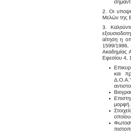
σημαντ
2. Οι υποψή
Μελών της 
3. Καλούν
εξουσιοδοτ
αίτηση η ο
1599/1986,
Ακαδημίας 
Εφεσίου 4, 
Επικυρ
και π
Δ.Ο.Α.
αντιστο
Βιογρα
Eπιστ
μορφή
Στοιχε
οποίου
Φωτοα
πιστοπ