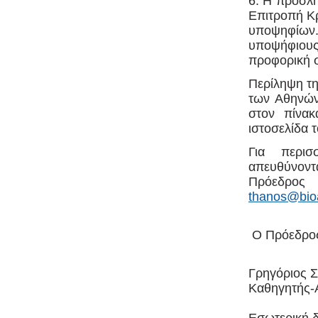
6. Η πρόσλη
Επιτροπή Κρ
υποψηφίων.
υποψήφιους
προφορική σ
Περίληψη τη
των Αθηνών,
στον πίνακ
ιστοσελίδα 
Για περισ
απευθύνον
Πρόεδρος
thanos@bio
O Πρόεδρος
Γρηγόριος 
Καθηγητής-