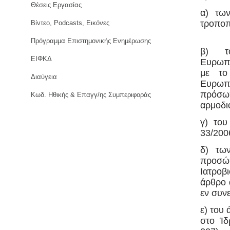
Θέσεις Εργασίας
α) τω
τροποπ
Βίντεο, Podcasts, Εικόνες
Πρόγραμμα Επιστημονικής Ενημέρωσης
β) το
ΕΙΦΚΔ
Ευρωπα
με το
Διαύγεια
Ευρωπ
πρόσω
Κωδ. Ηθικής & Επαγγ/ης Συμπεριφοράς
αρμοδι
γ) το
33/200
δ) τω
προσώ
Ιατροβ
άρθρο 
εν συνε
ε) του
στο Ίδ