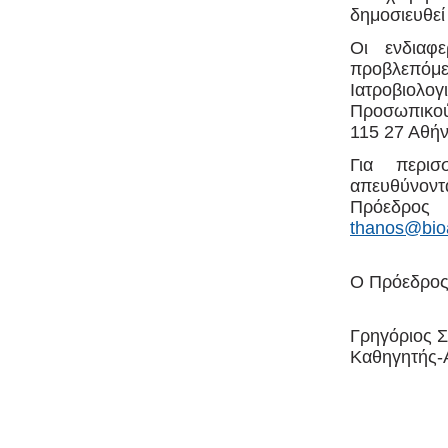
δημοσιευθεί
Οι ενδιαφ
προβλεπόμ
Ιατροβιολ
Προσωπικού
115 27 Αθή
Για περισ
απευθύνον
Πρόεδρος
thanos@bio
O Πρόεδρος
Γρηγόριος 
Καθηγητής-