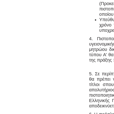
(Προκε
πιστοπ
οποίου
Υπεύθυ
χρόνο 
υποχρε
4. Πιστοπο
υγειονομικ
μητρώου δικ
τύπου Α’ θ
της πράξης
5. Σε περί
θα πρέπει 
τίτλοι σπο
απολυτήρι
πιστοποιητ
Ελληνικής 
αποδεικνύετ