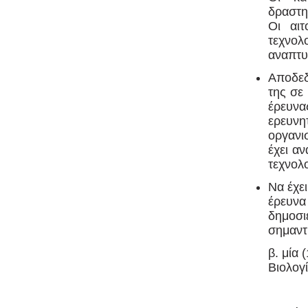
δραστη
Οι αιτ
τεχνο
αναπτυ
Αποδεδ
της σε
έρευνα
ερευνη
οργανι
έχει α
τεχνολο
Να έχε
έρευνα
δημοσι
σημαντ
β. μία 
Βιολογ