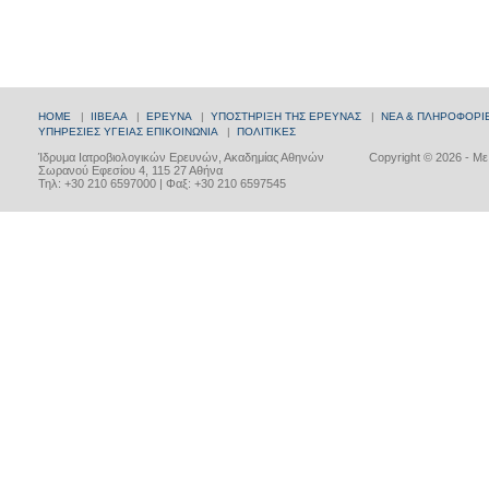
HOME
|
ΙΙΒΕΑΑ
|
ΕΡΕΥΝΑ
|
ΥΠΟΣΤΗΡΙΞΗ ΤΗΣ ΕΡΕΥΝΑΣ
|
ΝΕΑ & ΠΛΗΡΟΦΟΡΙ
ΥΠΗΡΕΣΙΕΣ ΥΓΕΙΑΣ
ΕΠΙΚΟΙΝΩΝΙΑ
|
ΠΟΛΙΤΙΚΕΣ
Ίδρυμα Ιατροβιολογικών Ερευνών, Ακαδημίας Αθηνών
Copyright © 2026 - Μ
Σωρανού Εφεσίου 4, 115 27 Αθήνα
Τηλ: +30 210 6597000 | Φαξ: +30 210 6597545