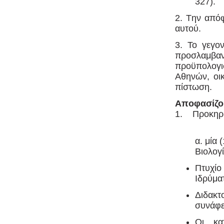
327
2. Tην από
αυτού.
3. Το γεγο
προσλαμβα
προϋπολογι
Αθηνών, οικ
πίστωση.
Αποφασίζ
1. Προκηρύ
α. μία 
Βιολογ
Πτυχίο
Ιδρύμα
Διδακτ
συνάφε
Οι κα