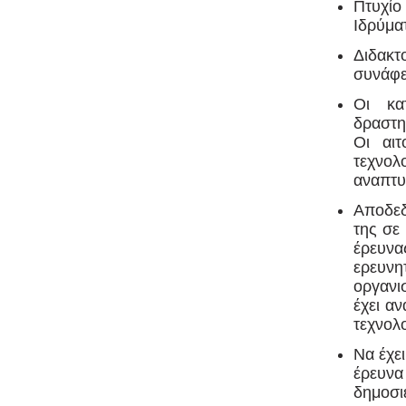
Πτυχίο
Ιδρύμα
Διδακτ
συνάφε
Οι κα
δραστη
Οι αιτ
τεχνο
αναπτυ
Αποδεδ
της σε
έρευνα
ερευνη
οργανι
έχει α
τεχνολο
Να έχε
έρευνα
δημοσι