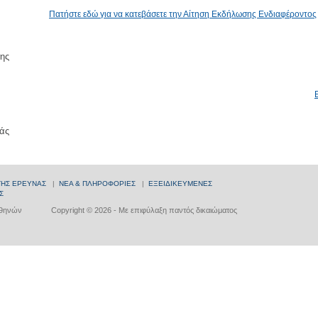
Πατήστε εδώ για να κατεβάσετε την Αίτηση Εκδήλωσης Ενδιαφέροντος
ης
άς
ΤΗΣ ΕΡΕΥΝΑΣ
|
ΝΕΑ & ΠΛΗΡΟΦΟΡΙΕΣ
|
ΕΞΕΙΔΙΚΕΥΜΕΝΕΣ
Σ
Αθηνών
Copyright © 2026 - Με επιφύλαξη παντός δικαιώματος