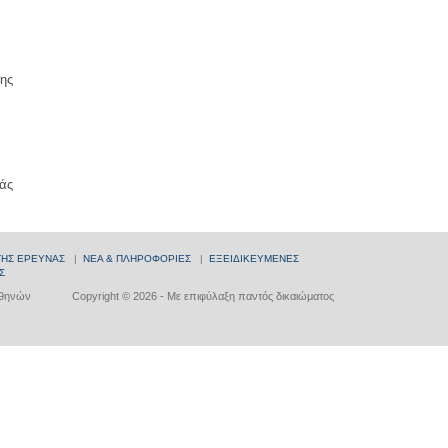
ης
άς
ΤΗΣ ΕΡΕΥΝΑΣ
|
ΝΕΑ & ΠΛΗΡΟΦΟΡΙΕΣ
|
ΕΞΕΙΔΙΚΕΥΜΕΝΕΣ
Σ
Αθηνών
Copyright © 2026 - Με επιφύλαξη παντός δικαιώματος