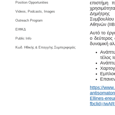
επιστήμη π
Position Opportunities
χρησιμότητ
Videos, Podcasts, Images
Δημήτρης 
Συμβουλίου
Outreach Program
Αθηνών (ΙΙ
ΕΙΦΚΔ
Αυτό το έργ
ο δεύτερος 
Public Info
δυναμική αλ
Κωδ. Ηθικής & Επαγγ/ης Συμπεριφοράς
Ανάπτυ
τέλος Ι
Ανάπτυ
Χαρτογ
Εμπλοκ
Επανεν
https://www
antisomaton-
Ellines-ereu
fbclid=Iw