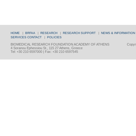
HOME
|
BRFAA
|
RESEARCH
|
RESEARCH SUPPORT
|
NEWS & INFORMATION
SERVICES
CONTACT
|
POLICIES
BIOMEDICAL RESEARCH FOUNDATION ACADEMY OF ATHENS
Copyri
4 Soranou Ephessiou St., 115 27 Athens, Greece
Tel: +30 210 6597000 | Fax: +30 210 6597545